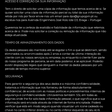
ACESSO E CORREÇÃO DA SUA INFORMAÇÃO
Tem o direito de solicitar uma cópia da informação que temos acerca de si. Se
quiser solicitar uma cópia da informação parcial ou total da sua informação
retida por nós por favor envie-nos um email para dpo@grupojpm.pt ou
escreva-nos para Avenida Engenheiro José Rolo lote D3, Braga – Portugal.
Queremos ter a certeza da exatidão e fiabilidade da informação que retemos
acerca de si. Pode-nos solicitar a correção ou remoção da informação que não
esteja atualizada.
TEMPO DE ARMAZENAMENTO DOS DADOS
Os dados pessoais são mantidos até se esgotar o fim a que se destinam, sendo
eliminados ou anonimizados após 2 anos a contar da última interação do
cliente com os nossos serviços ou empresa, ou enquanto o cliente fizer parte
do nosso programa de parceria, se em data posterior, e se aplicável. Poderão
existir disposições legais que obriguem a manter os dados pessoais por um
período de tempo mínimo superior.
SEGURANÇA
Para garantir a segurança dos seus dados e a máxima confidencialidade,
tratamos a informação que nos forneceu de forma absolutamente
confidencial, de acordo com as nossas políticas e procedimentos internos de
segurança e confidencialidade. Utilizaremos também SSL em todas as
páginas onde lhe for solicitada informação pessoal, o que significa que a sua
informação será enviada através da Internet de forma encriptada. Poderá
verificar que está em modo seguro quando visualizar um ícone cadeado ou
chave no canto inferior direito ou no canto inferior esquerdo do seu ecrã.