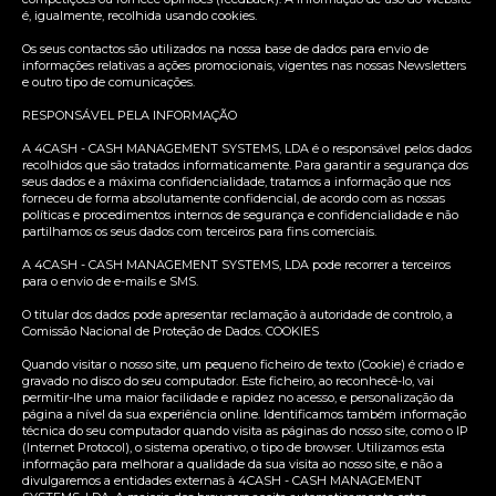
é, igualmente, recolhida usando cookies.
Os seus contactos são utilizados na nossa base de dados para envio de
informações relativas a ações promocionais, vigentes nas nossas Newsletters
e outro tipo de comunicações.
RESPONSÁVEL PELA INFORMAÇÃO
A 4CASH - CASH MANAGEMENT SYSTEMS, LDA é o responsável pelos dados
recolhidos que são tratados informaticamente. Para garantir a segurança dos
seus dados e a máxima confidencialidade, tratamos a informação que nos
forneceu de forma absolutamente confidencial, de acordo com as nossas
políticas e procedimentos internos de segurança e confidencialidade e não
partilhamos os seus dados com terceiros para fins comerciais.
A 4CASH - CASH MANAGEMENT SYSTEMS, LDA pode recorrer a terceiros
para o envio de e-mails e SMS.
O titular dos dados pode apresentar reclamação à autoridade de controlo, a
Comissão Nacional de Proteção de Dados. COOKIES
Quando visitar o nosso site, um pequeno ficheiro de texto (Cookie) é criado e
gravado no disco do seu computador. Este ficheiro, ao reconhecê-lo, vai
permitir-lhe uma maior facilidade e rapidez no acesso, e personalização da
página a nível da sua experiência online. Identificamos também informação
técnica do seu computador quando visita as páginas do nosso site, como o IP
(Internet Protocol), o sistema operativo, o tipo de browser. Utilizamos esta
informação para melhorar a qualidade da sua visita ao nosso site, e não a
divulgaremos a entidades externas à 4CASH - CASH MANAGEMENT