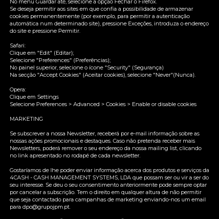
No menu Guardar até, selecione a opção Fechar o Firefox.
Se deseja permitir aos sites em que confia a possibilidade de armazenar
cookies permanentemente (por exemplo, para permitir a autenticação
automática num determinado site), pressione Exceções, introduza o endereço
do site e pressione Permitir.
Safari:
Clique em "Edit" (Editar);
Selecione "Preferences" (Preferências);
No painel superior, selecione o ícone "Security" (Segurança)
Na secção "Accept Cookies" (Aceitar cookies), selecione "Never"(Nunca).
Opera:
Clique em Settings
Selecione Preferences > Advanced > Cookies > Enable or disable cookies
MARKETING
Se subscrever a nossa Newsletter, receberá por e-mail informação sobre as
nossas ações promocionais e destaques. Caso não pretenda receber mais
Newsletters, poderá remover o seu endereço da nossa mailing list, clicando
no link apresentado no rodapé de cada newsletter.
Gostaríamos de lhe poder enviar informação acerca dos produtos e serviços da
4CASH - CASH MANAGEMENT SYSTEMS, LDA que possam ser ou vir a ser do
seu interesse. Se deu o seu consentimento anteriormente pode sempre optar
por cancelar a subscrição. Tem o direito em qualquer altura de não permitir
que seja contactado para campanhas de marketing enviando-nos um email
para dpo@grupojpm.pt.